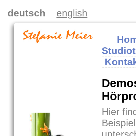
deutsch
english
Hom
Studio
Konta
Demos
Hörpr
Hier fin
Beispie
untersc